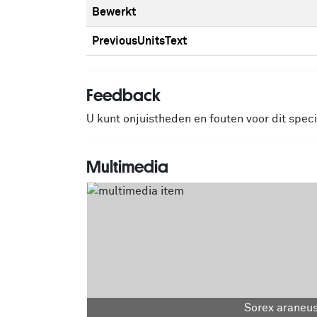
Bewerkt
PreviousUnitsText
Feedback
U kunt onjuistheden en fouten voor dit spe
Multimedia
Sorex araneu