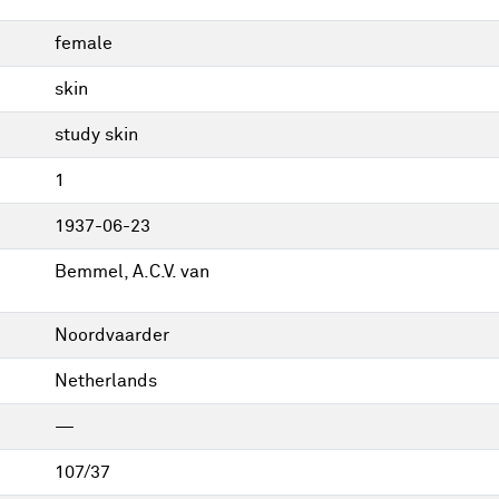
female
skin
study skin
1
1937-06-23
Bemmel, A.C.V. van
Noordvaarder
Netherlands
—
107/37