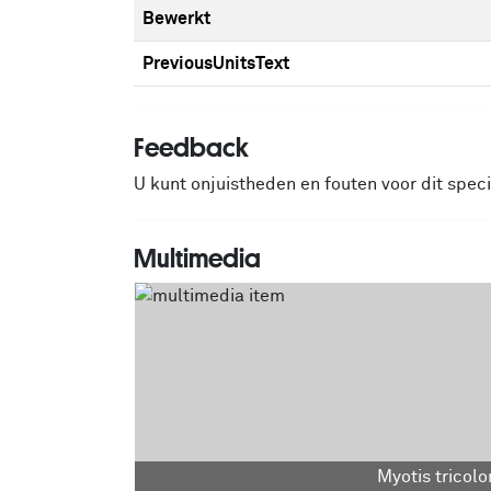
Bewerkt
PreviousUnitsText
Feedback
U kunt onjuistheden en fouten voor dit spe
Multimedia
Myotis tricolo