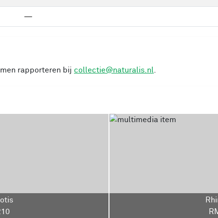
—
cimen rapporteren bij
collectie@naturalis.nl
.
otis
Rhi
10
R