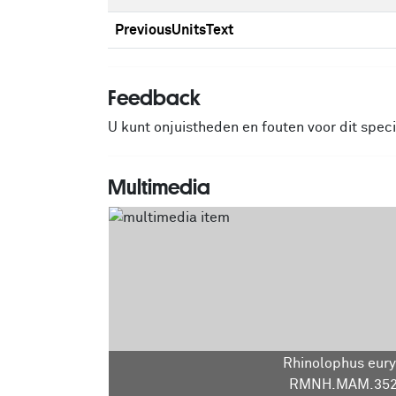
PreviousUnitsText
Feedback
U kunt onjuistheden en fouten voor dit spe
Multimedia
Rhinolophus eury
RMNH.MAM.352