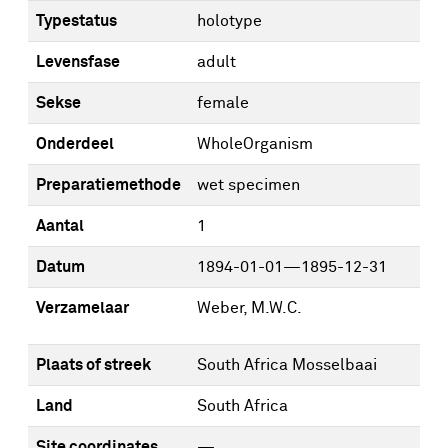
Typestatus
holotype
Levensfase
adult
Sekse
female
Onderdeel
WholeOrganism
Preparatiemethode
wet specimen
Aantal
1
Datum
1894-01-01—1895-12-31
Verzamelaar
Weber, M.W.C.
Plaats of streek
South Africa Mosselbaai
Land
South Africa
Site coordinates
—