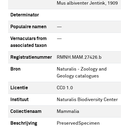
Mus albiventer Jentink, 1909
Determinator
Populaire namen
—
Vernaculars from
—
associated taxon
Registratienummer
RMNH.MAM.27426.b
Bron
Naturalis - Zoology and
Geology catalogues
Licentie
CC0 1.0
Instituut
Naturalis Biodiversity Center
Collectienaam
Mammalia
Beschrijving
PreservedSpecimen