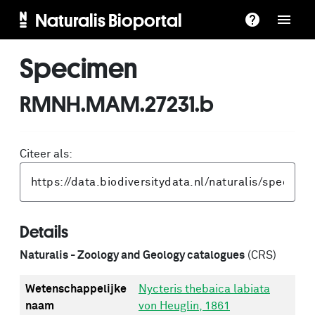
Naturalis Bioportal
Specimen
RMNH.MAM.27231.b
Citeer als:
Details
Naturalis - Zoology and Geology catalogues
(CRS)
Wetenschappelijke
Nycteris thebaica labiata
naam
von Heuglin, 1861