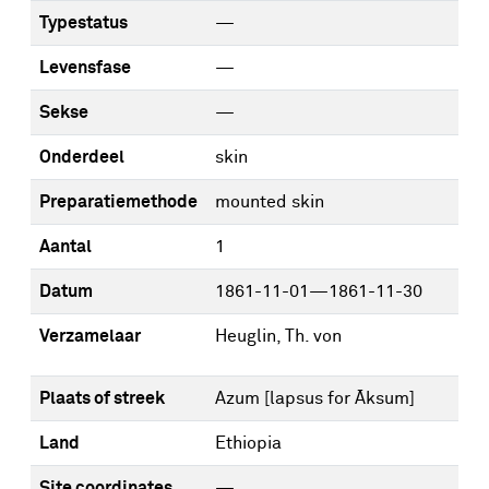
Typestatus
—
Levensfase
—
Sekse
—
Onderdeel
skin
Preparatiemethode
mounted skin
Aantal
1
Datum
1861-11-01—1861-11-30
Verzamelaar
Heuglin, Th. von
Plaats of streek
Azum [lapsus for Āksum]
Land
Ethiopia
Site coordinates
—